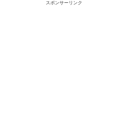
の1ピ...
スポンサーリンク
てきました。単純にUSBメモリ
部分をカードリ...