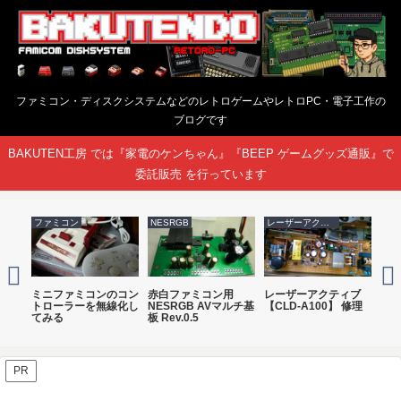
ファミコン・ディスクシステムなどのレトロゲームやレトロPC・電子工作の
ブログです
BAKUTEN工房 では『家電のケンちゃん』『BEEP ゲームグッズ通販』で
委託販売 を行っています
ファミコン
NESRGB
レーザーアクティブ
ファ
C用
ミニファミコンのコン
赤白ファミコン用
レーザーアクティブ
赤白
換
トローラーを無線化し
NESRGB AVマルチ基
【CLD-A100】 修理
電
てみる
板 Rev.0.5
る
PR