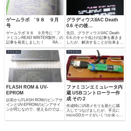
ゲームラボ ’９８ ９月
グラディウスIIAC Death
号
0.6 その後…
ゲームラボ’９８ ９月号に「フ
先日、グラディウスIIAC Death
ァミコンREAD WRITER製作」の
0.6 のキャラ化けの記事を書きま
記事を発見しました！ RAM
したが、解決することが出来まし
カセットの回路図と、
ためっさつさんからも色々とご助
READ&WRITERの回路図が掲載
言をいただきありがとうございま
ファミコン
ファミコン
されていますが、ゲームラボのサ
した。VRC4フラッシュロムカー
イトにはもうプログラムはダウン
トリッジは、PRGROM：2Mbit、
ロードが出来ないよう...
CHR...
FLASH ROM & UV-
ファミコンエミュレータ内
EPROM
蔵 USBコントローラー作
成 その２
以前からFLASH ROMのピンアサ
インとUV-EPROMのピンアサイ
作成時にUSBメモリを新たに購
ンが同じなので、使えるのでは？
入してつなげましたが、手元に
と思い注文していたFLASH ROM
microSDカードがいくつか余って
が届いたので取り付けてみまし
いたのでこれを利用しようと思い
た。EPROMの1ピンはVCCへつ
microSDカードリーダー（SDHC
ながっていますが、FLASH ROM
対応 USB接続タイプ ）を購入し