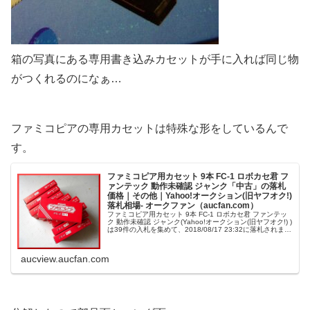
箱の写真にある専用書き込みカセットが手に入れば同じ物
がつくれるのになぁ…
ファミコピアの専用カセットは特殊な形をしているんで
す。
ファミコピア用カセット 9本 FC-1 ロボカセ君 フ
ァンテック 動作未確認 ジャンク「中古」の落札
価格｜その他｜Yahoo!オークション(旧ヤフオク!)
落札相場- オークファン（aucfan.com）
ファミコピア用カセット 9本 FC-1 ロボカセ君 ファンテッ
ク 動作未確認 ジャンク(Yahoo!オークション(旧ヤフオク!) )
は39件の入札を集めて、2018/08/17 23:32に落札されまし
た。
aucview.aucfan.com