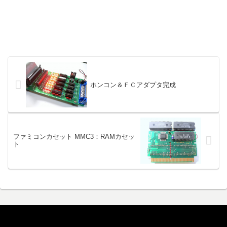
ホンコン＆ＦＣアダプタ完成
ファミコンカセット MMC3：RAMカセッ
ト