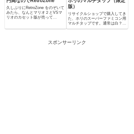
円高なのでRetroZone
ホリのマルチタップ（限定
版）
久しぶりにRetroZone をのぞいて
みたら、なんとマリオ２とVSマ
リサイクルショップで購入してき
リオのカセット版が売って
た、ホリのスーパーファミコン用
た… ＶＳマリオのカセット版は
マルチタップです。通常は白？で
ディップスイッチも付いていてち
すが、赤いのはスーパーテトリス
ょっと興味ありNESで動くので
3発売記念の限定版で発売された
あればデータ吸い出してファミコ
マルチタップです。
ンカセット化も可能ですけど...
スポンサーリンク