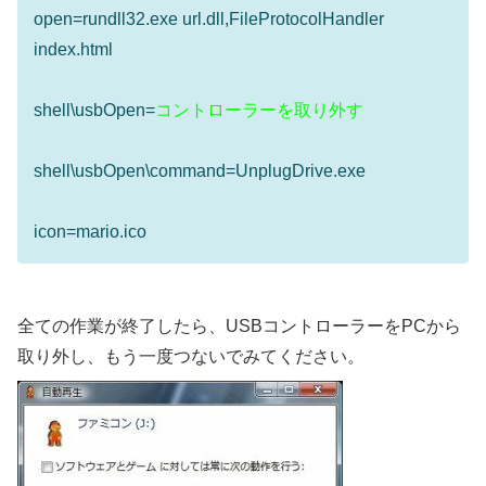
open=rundll32.exe url.dll,FileProtocolHandler
index.html
shell\usbOpen=
コントローラーを取り外す
shell\usbOpen\command=UnplugDrive.exe
icon=mario.ico
全ての作業が終了したら、USBコントローラーをPCから
取り外し、もう一度つないでみてください。