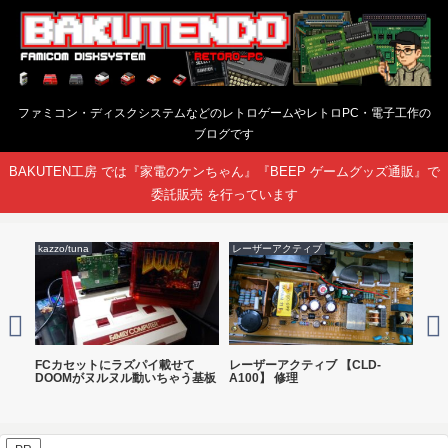
ファミコン・ディスクシステムなどのレトロゲームやレトロPC・電子工作の
ブログです
BAKUTEN工房 では『家電のケンちゃん』『BEEP ゲームグッズ通販』で
委託販売 を行っています
kazzo/tuna
レーザーアクティブ
ファ
M基板
FCカセットにラズパイ載せて
レーザーアクティブ 【CLD-
ミニ
DOOMがヌルヌル動いちゃう基板
A100】 修理
を無