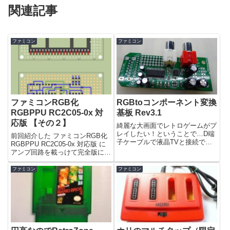
関連記事
ファミコン
ファミコン
ファミコンRGB化
RGBtoコンポーネント変換
RGBPPU RC2C05-0x 対
基板 Rev3.1
応版 【その２】
綺麗な大画面でレトロゲームがプ
レイしたい！ということで…D端
前回紹介した ファミコンRGB化
子ケーブルで液晶TVと接続でき
RGBPPU RC2C05-0x 対応版 に
る RGB(15kHz)→コンポーネント
アンプ回路を載っけて完全版にし
変換基板を作成しました。あやす
ました。回路図も公開していま
けさんのサイトで様々なゲーム機
す。
ファミコン
ファミコン
で動作確認されていますとむねこ
さんのサイトで液晶T...