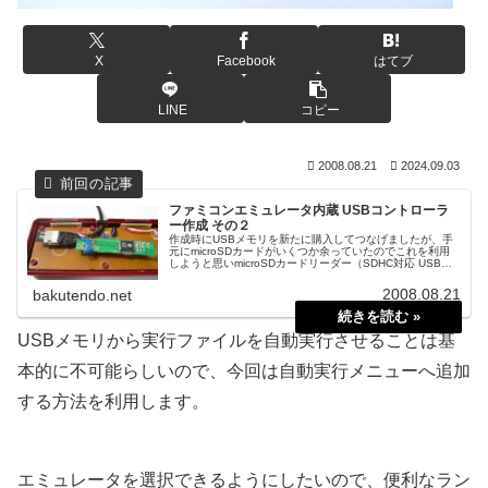
X
Facebook
はてブ
LINE
コピー
2008.08.21
2024.09.03
ファミコンエミュレータ内蔵 USBコントローラ
ー作成 その２
作成時にUSBメモリを新たに購入してつなげましたが、手
元にmicroSDカードがいくつか余っていたのでこれを利用
しようと思いmicroSDカードリーダー（SDHC対応 USB接
続タイプ ）を購入してきました。単純にUSBメモリ部分を
カードリ...
2008.08.21
bakutendo.net
USBメモリから実行ファイルを自動実行させることは基
本的に不可能らしいので、今回は自動実行メニューへ追加
する方法を利用します。
エミュレータを選択できるようにしたいので、便利なラン