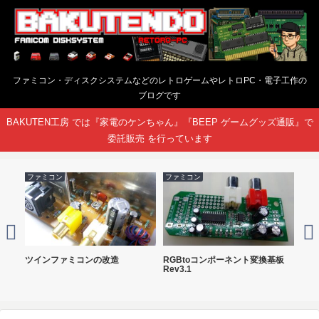
ファミコン・ディスクシステムなどのレトロゲームやレトロPC・電子工作の
ブログです
BAKUTEN工房 では『家電のケンちゃん』『BEEP ゲームグッズ通販』で
委託販売 を行っています
ファミコン
ファミコン
kazz
ンプ
ツインファミコンの改造
RGBtoコンポーネント変換基板
FC
Rev3.1
DO