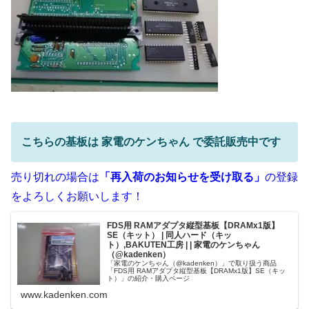
こちらの基板は 家電のケンちゃん で委託販売中です
売り切れの場合は
「再入荷のお知らせを受け取る」
の登録
をよろしくお願いします！
FDS用 RAMアダプタ縦型基板【DRAMx1版】
SE（キット） | 同人ハード（キッ
ト）,BAKUTEN工房 | | 家電のケンちゃん
（@kadenken）
「家電のケンちゃん（@kadenken）」で取り扱う商品
「FDS用 RAMアダプタ縦型基板【DRAMx1版】SE（キッ
ト）」の紹介・購入ページ
www.kadenken.com