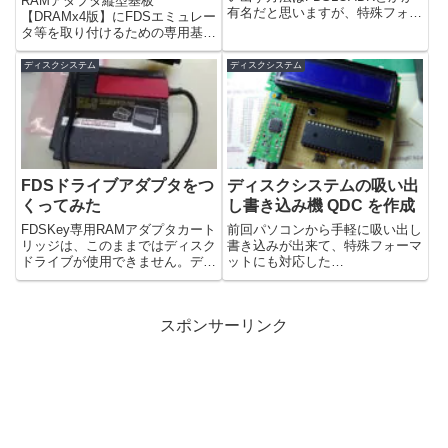
RAMアダプタ縦型基板
有名だと思いますが、特殊フォー
【DRAMx4版】にFDSエミュレー
マットが吸い出せなかったり…最
タ等を取り付けるための専用基板
近ではTapeDumpのディスク版で
を作成しました。
書き込みが出来るようになった
ディスクシステム
ディスクシステム
り…ですが、ほぼ完全に吸い出し
も書き込みも出来るのは...
FDSドライブアダプタをつ
ディスクシステムの吸い出
くってみた
し書き込み機 QDC を作成
FDSKey専用RAMアダプタカート
前回パソコンから手軽に吸い出し
リッジは、このままではディスク
書き込みが出来て、特殊フォーマ
ドライブが使用できません。ディ
ットにも対応した
スクドライブも兼用できるように
「FDSloadersaver(仮)」を公開さ
専用アダプタも作成しました。
れたkitahei88さんがQDCを公開
されました あやすけさんとこで
スポンサーリンク
は頒布版を紹介していますという
ことで前回の記事…...