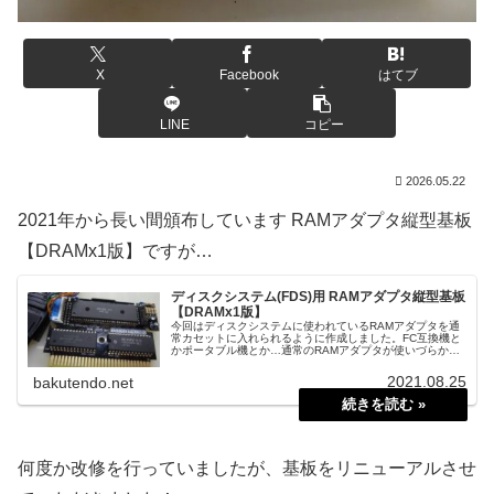
X
Facebook
はてブ
LINE
コピー
2026.05.22
2021年から長い間頒布しています RAMアダプタ縦型基板
【DRAMx1版】ですが…
ディスクシステム(FDS)用 RAMアダプタ縦型基板
【DRAMx1版】
今回はディスクシステムに使われているRAMアダプタを通
常カセットに入れられるように作成しました。FC互換機と
かポータブル機とか…通常のRAMアダプタが使いづらかっ
たり使えないときの代用品にどうぞ。
2021.08.25
bakutendo.net
何度か改修を行っていましたが、基板をリニューアルさせ