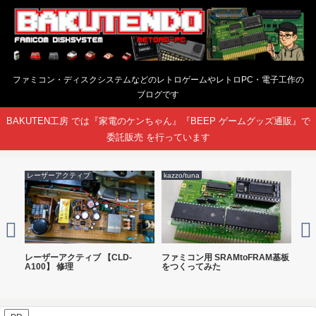
ファミコン・ディスクシステムなどのレトロゲームやレトロPC・電子工作の
ブログです
BAKUTEN工房 では『家電のケンちゃん』『BEEP ゲームグッズ通販』で
委託販売 を行っています
レーザーアクティブ
kazzo/tuna
ファ
ンプ
レーザーアクティブ 【CLD-
ファミコン用 SRAMtoFRAM基板
ツイ
A100】 修理
をつくってみた