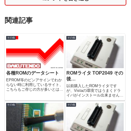
関連記事
その他
その他
各種ROMのデータシート
ROMライタ TOP2049 その
後…
EPROM等のピンアサインでわか
らない時に利用しているサイト、
以前購入したROMライタです
こちらもご存じの方が多いとは思
が、Vistaの環境ではうまくドラ
いますがご紹介します。ジャンク
イバがインストール出来ませんで
のEPROMやEEPROM、フラッ
した。 今回、ド素人さんのご
シュROMを手に入れたけど型番
助言によって無事Vistaで認識す
その他
その他
しかわからず、ピンアサインがわ
ることが出来ましたので、手順を
からない時などには、とて...
ご紹介します。※ド素人さんの説
明をそのまま引用してます...