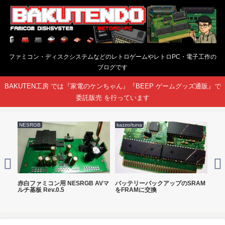
ファミコン・ディスクシステムなどのレトロゲームやレトロPC・電子工作の
ブログです
BAKUTEN工房 では『家電のケンちゃん』『BEEP ゲームグッズ通販』で
委託販売 を行っています
NESRGB
kazzo/tuna
kazz
板
赤白ファミコン用 NESRGB AVマ
バッテリーバックアップのSRAM
FC
ルチ基板 Rev.0.5
をFRAMに交換
DO