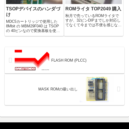
TSOPデバイスのハンダづ
ROMライタ TOP2049 購入
け
秋月で売っているROMライタで
すが、32ピンDIPまでしか対応し
MDC5カートリッジで使用した
てなくて今までは不便を感じなか
8Mbit の MBM29F040 は TSOP
ったのですが、最近では40ピン
の 40ピンなので変換基板を使用
以上のROMを書き込んだりする
しないといけないですしハンダ付
事も必要となってきました…ぽん
けが面倒です。でも、コツをつか
Revさんの影響もあって、TOPシ
めばかなり簡単にハンダ付けが出
リーズが便利そうなので...
来るようになりますので恐れるこ
とはあ...
FLASH ROM (PLCC)
MASK ROMの吸い出し