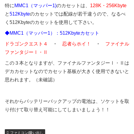
特に
MMC1（マッパー1)
のカセットは、
128K・256Kbyte
と
512Kbyte
のカセットでは配線が若干違うので、なるべ
く512Kbyteのカセットを使用して下さい。
◆MMC1（マッパー1）：512Kbyteカセット
ドラゴンクエスト４
・
忍者らホイ！
・
ファイナル
ファンタジーⅠ・Ⅱ
この３本となりますが、ファイナルファンタジーⅠ・Ⅱは
デカカセットなのでカセット基板が大きく使用できないと
思われます。（未確認）
それからバッテリーバックアップの電池は、ソケットを取
り付けて取り替え可能にしてしまいましょう！！
ファミコン/吸い出し