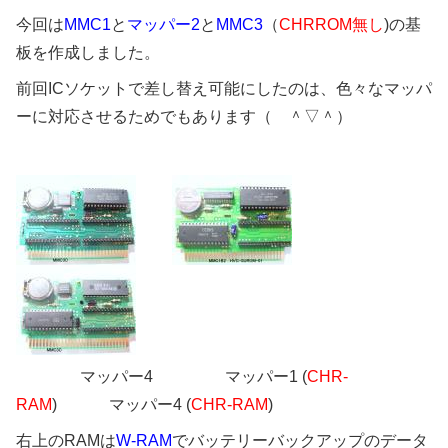
今回は
MMC1
と
マッパー2
と
MMC3
（
CHRROM無し
)の基
板を作成しました。
前回ICソケットで差し替え可能にしたのは、色々なマッパ
ーに対応させるためでもあります（ ＾▽＾）
マッパー4 マッパー1 (
CHR-
RAM
) マッパー4 (
CHR-RAM
)
右上のRAMは
W-RAM
でバッテリーバックアップのデータ