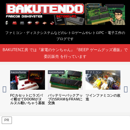
ファミコン・ディスクシステムなどのレトロゲームやレトロPC・電子工作の
ブログです
BAKUTEN工房 では『家電のケンちゃん』『BEEP ゲームグッズ通販』で
委託販売 を行っています
kazzo/tuna
kazzo/tuna
ファミコン
ファ
用
FCカセットにラズパ
バッテリーバックアッ
ツインファミコンの改
ミ
ルチ基
イ載せてDOOMがヌ
プのSRAMをFRAMに
造
ト
ルヌル動いちゃう基板
交換
て
PR