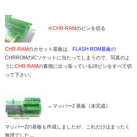
※
CHR-RAM
のピンを切る
CHR-RAM
のカセット基板は、
FLASH ROM基板
の
CHRROMのICソケットに当たってしまうので、写真のよ
うに
CHR-RAM
の裏側に出っ張っている28ピンをすべて切
って下さい。
←マッパー2 基板（未完成）
マッパー2の基板も作成しましたが、これだけはまったく
無理でした…