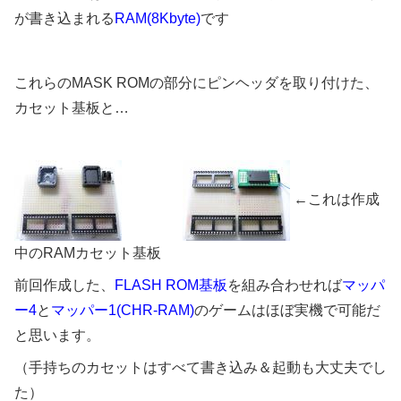
が書き込まれる
RAM(8Kbyte)
です
これらのMASK ROMの部分にピンヘッダを取り付けた、
カセット基板と…
←これは作成
中のRAMカセット基板
前回作成した、
FLASH ROM基板
を組み合わせれば
マッパ
ー4
と
マッパー1(CHR-RAM)
のゲームはほぼ実機で可能だ
と思います。
（手持ちのカセットはすべて書き込み＆起動も大丈夫でし
た）