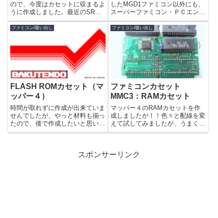
ので、今度はカセットに収まるよ
したMGD1ファミコン以外にも、
うに作成しました。最近のSRAM
スーパーファミコン・ＰＣエンジ
はSOPタイプが多いので、この
ン・メガドライブにも対応してい
SOPタイプを使用して作成しま
て、各機種に対応したインターフ
ファミコン/吸い出し
ファミコン/吸い出し
す。写真はSOPタイプとDIPタイ
ェイスを接続して使用するという
プ、SOPのSRAMを変換基板に
もの。MGD1自体入所困難です
ハンダづけした物です。...
が、これに対応した各ゲーム機...
FLASH ROMカセット（マ
ファミコンカセット
ッパー４）
MMC3：RAMカセット
時間が取れずに作成が出来ていま
マッパー４のRAMカセットを作
せんでしたが、やっと材料も揃っ
成しましたが！！色々と配線を変
たので、後で作成したいと思いま
えて試してみましたが、うまく書
す。やっぱりUV-EPROMより
き込みが出来ませんでした…資料
FLASH ROMの方が、消去時間も
も少ないし、知識が不十分で原因
短縮されるので頻繁に書き換える
がわからないil||li ＿|￣|○ il||l配線
スポンサーリンク
ときは便利ですからね（ ＾▽
がおかしいのか？MMC3のチップ
＾） 使用するのは「星の...
が曲者...