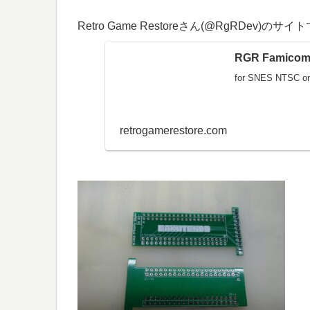
Retro Game Restore
さん(
@RgRDev)のサ
RGR Famicom 
for SNES NTSC on
retrogamerestore.com