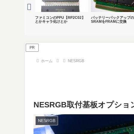
【FC用PPU
ファミコンのPPU【RP2C02】
バッテリーバックアップの
換品】
とかキャラ化けとか
SRAMをFRAMに交換
PR
ホーム
NESRGB
NESRGB取付基板オプション
NESRGB