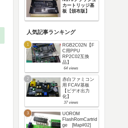
カートリッジ基
板【頒布版】
人気記事ランキング
RGB2C02N【F
C用PPU
RP2C02互換
品】
64 views
赤白ファミコン
用 FCAV基板
【ビデオ出力
化】
37 views
UOROM
FlashRomCartrid
ge [Map#02]