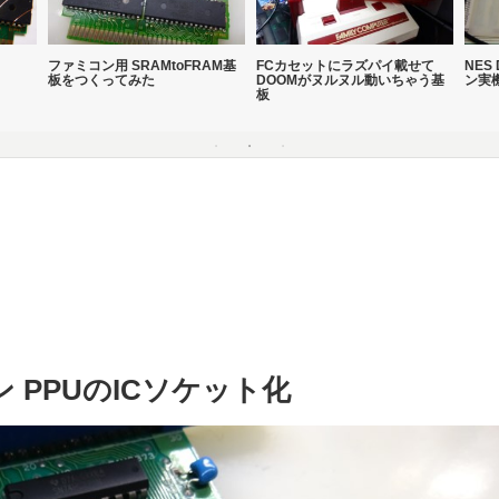
ファミコン用 SRAMtoFRAM基
FCカセットにラズパイ載せて
NES
板をつくってみた
DOOMがヌルヌル動いちゃう基
ン実
板
 PPUのICソケット化