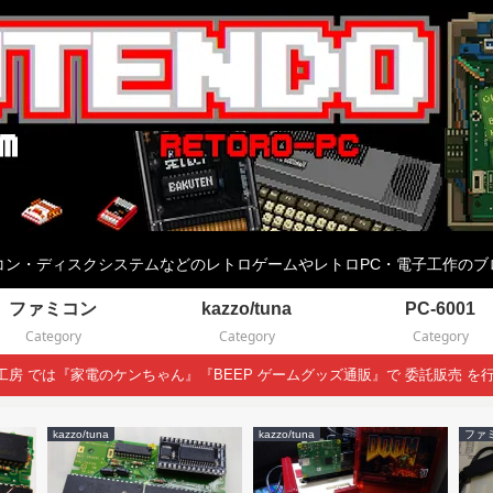
コン・ディスクシステムなどのレトロゲームやレトロPC・電子工作のブ
ファミコン
kazzo/tuna
PC-6001
Category
Category
Category
EN工房 では『家電のケンちゃん』『BEEP ゲームグッズ通販』で 委託販売 を
kazzo/tuna
kazzo/tuna
ファ