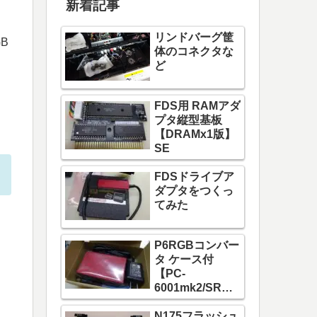
新着記事
リンドバーグ筐
B
体のコネクタな
ど
FDS用 RAMアダ
プタ縦型基板
【DRAMx1版】
SE
FDSドライブア
ダプタをつくっ
てみた
P6RGBコンバー
タ ケース付
【PC-
6001mk2/SR
PC-6601/SR】
N175フラッシュ