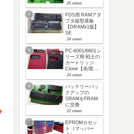
25 views
FDS用 RAMアダ
プタ縦型基板
【DRAMx1版】
SE
24 views
PC-6001/6601シ
リーズ用 戦士の
カートリッジ
Clone【赤/黒 &
灰/黒Ver】
24 views
バッテリーバッ
クアップの
SRAMをFRAM
に交換
22 views
ト
EPROMカセッ
ト（マッパー