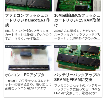
ファミコン フラッシュカ
16Mbit版MMC5フラッシュ
ートリッジ namcot163 作
カートリッジにSRAM取付
成
け
前にもマッパー19のフラッシュ
zaksさんに情報をいただいた、
カートリッジは作成していたので
スーファミの「サラブレッドブリ
すが、うまくいかず断念…
ーダーⅢ」はDIPタイプのSRAM
namcot163 Mapper#19関連記事
がのってました。 DIP
色々と情報も出てきたので、再チ
のSRAM 512Kbit早速、取り外し
kazzo/tuna
kazzo/tuna
ャレンジで作成しました。na6ko
て先日作成したMMC5フラッシュ
さんも解析されています→naruko
カートリッジへ取付
の開発メ...
1,2,3...
ホンコン FCアダプタ
バッテリーバックアップの
SRAMをFRAMに交換
「unagi」のフラッシュロムカセ
ットへの書き込みや、吸い出しに
ファミコンカセットのバッテリー
必要なホンコン用のFCアダプタ
バックアップに使ってるSRAMを
です。以前は千石電商で販売して
FRAMに交換して、電池不要にし
いましたが、今は自作するしか方
てしまう改造。
法はありません… 現
在使用している、私のFCアダプ