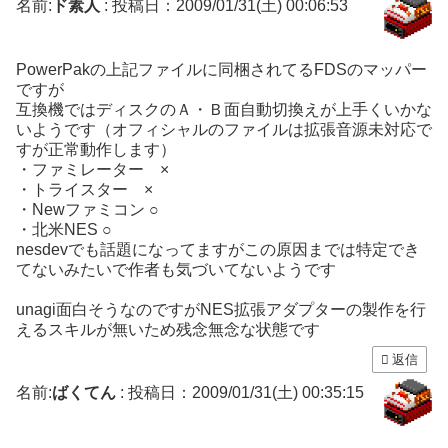
名前:
ド素人
:
投稿日：2009/01/31(土) 00:06:53
PowerPakの上記ファイルに同梱されてるFDSのマッパー
ですが
互換機ではディスクのＡ・Ｂ面自動切換えが上手くいかな
いようです（オフィシャルのファイルは拡張音源未対応で
すが正常動作します）
・ファミレーター ×
・トライスター ×
・Newファミコン ○
・北米NES ○
nesdevでも話題になってますがこの原因までは特定でき
てないみたいで作者も気づいてないようです
unagi面白そうなのですがNES拡張アダプターの製作を行
えるスキルが無いため残念無念な状態です
返信
名前:
ばくてん
:
投稿日：2009/01/31(土) 00:35:15