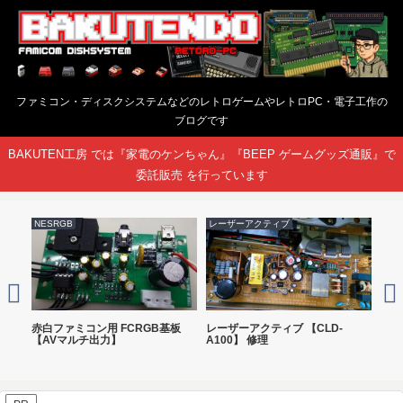
ファミコン・ディスクシステムなどのレトロゲームやレトロPC・電子工作の
ブログです
BAKUTEN工房 では『家電のケンちゃん』『BEEP ゲームグッズ通販』で
委託販売 を行っています
NESRGB
レーザーアクティブ
kazz
ンプ
赤白ファミコン用 FCRGB基板
レーザーアクティブ 【CLD-
NE
【AVマルチ出力】
A100】 修理