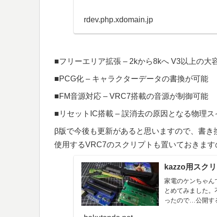
rdev.php.xdomain.jp
■フリーエリア拡張 – 2kから8kへ V3以上の大
■PCG化 – キャラクターデータの書換が可能
■FM音源対応 – VRC7搭載の音源が制御可能
■リセットIC搭載 – 誤消去の原因となる物理
β版で今後も更新があると思いますので、書き換
使用するVRC7のスクリプトも置いておきま
kazzo用ス
家電のケンちゃん
とめてみました。
ったので…公開するスク