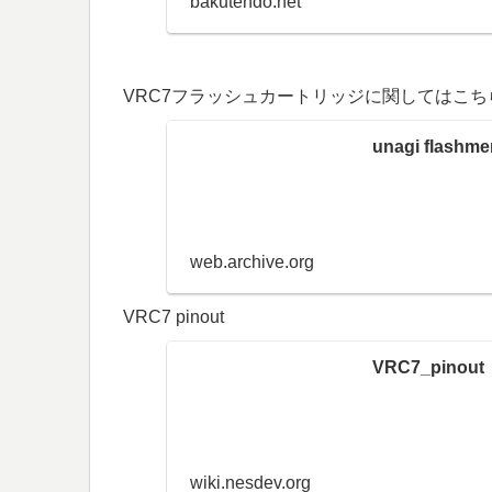
bakutendo.net
VRC7フラッシュカートリッジに関してはこ
unagi flashme
web.archive.org
VRC7 pinout
VRC7_pinout
wiki.nesdev.org