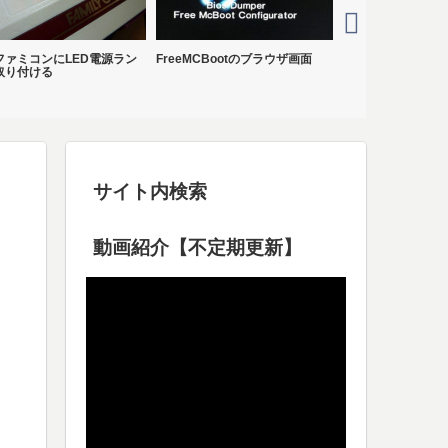
ファミコンにLED電源ラン
FreeMCBootのブラウザ画面
RGBtoコンポー
取り付ける
Rev3.1
サイト内検索
動画紹介【不定期更新】