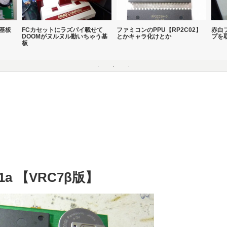
B基板
FCカセットにラズパイ載せて
ファミコンのPPU【RP2C02】
赤白
DOOMがヌルヌル動いちゃう基
とかキャラ化けとか
プを
板
a 【VRC7β版】