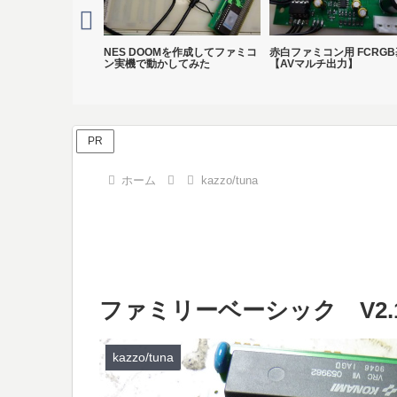
M その後…
NES DOOMを作成してファミコ
赤白ファミコン用 FCRG
ン実機で動かしてみた
【AVマルチ出力】
PR
ホーム
kazzo/tuna
ファミリーベーシック V2.1
kazzo/tuna