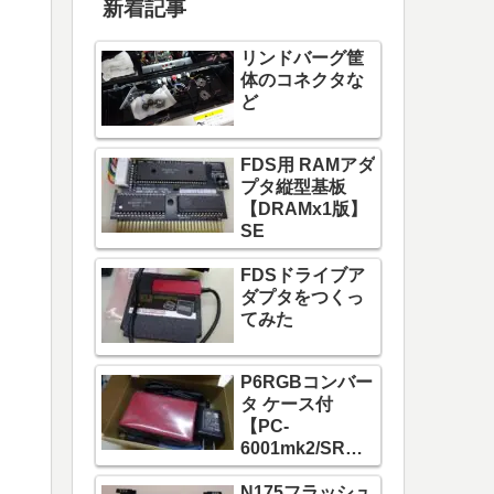
新着記事
リンドバーグ筐
体のコネクタな
ど
FDS用 RAMアダ
プタ縦型基板
【DRAMx1版】
SE
FDSドライブア
ダプタをつくっ
てみた
P6RGBコンバー
タ ケース付
【PC-
6001mk2/SR
PC-6601/SR】
N175フラッシュ